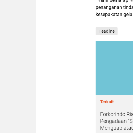
“Kami berharap Ke
penanganan tindak
kesepakatan gelap
Headline
Terkait
Forkorindo Ri
Pengadaan "Si
Menguap atau