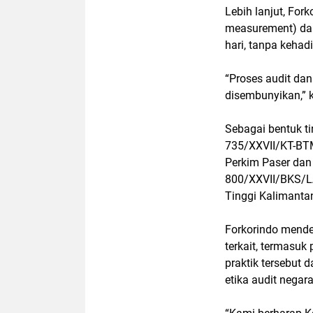
Lebih lanjut, For
measurement) da
hari, tanpa kehad
“Proses audit dan
disembunyikan,” 
Sebagai bentuk ti
735/XXVII/KT-B
Perkim Paser dan
800/XXVII/BKS/
Tinggi Kalimanta
Forkorindo mende
terkait, termasu
praktik tersebut
etika audit negara