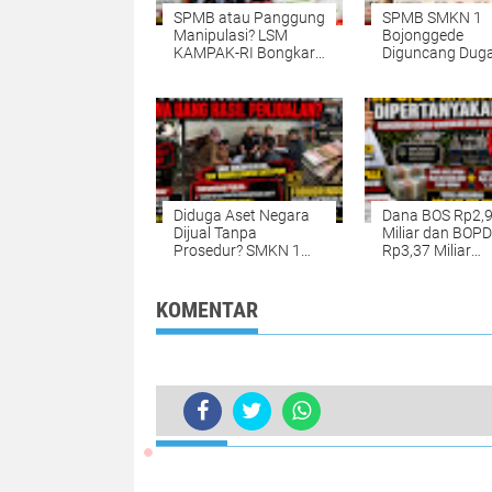
SPMB atau Panggung
SPMB SMKN 1
Manipulasi? LSM
Bojonggede
KAMPAK-RI Bongkar
Diguncang Dug
Dugaan Permainan
Manipulasi Dat
Data di SMAN 1
Domisili, Warga
Babelan, Desak Polda
Aparat Usut Tu
Metro Jaya Turun
dan Audit Siste
Tangan
Diduga Aset Negara
Dana BOS Rp2,
Dijual Tanpa
Miliar dan BOPD
Prosedur? SMKN 1
Rp3,37 Miliar
Bojonggede
Dipertanyakan,
Bungkam, Forkorindo
Forkorindo Des
Siapkan Laporan ke
Gubernur Jabar
KOMENTAR
Polda Metro Jaya
Evaluasi Kepala
SMKN 1 Bojong
TERKINI