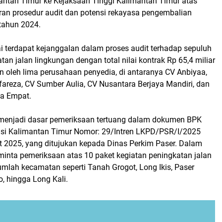
antan Timur ke Kejaksaan Tinggi Kalimantan Timur atas
an prosedur audit dan potensi rekayasa pengembalian
tahun 2024.
i terdapat kejanggalan dalam proses audit terhadap sepuluh
tan jalan lingkungan dengan total nilai kontrak Rp 65,4 miliar
n oleh lima perusahaan penyedia, di antaranya CV Anbiyaa,
fareza, CV Sumber Aulia, CV Nusantara Berjaya Mandiri, dan
a Empat.
 menjadi dasar pemeriksaan tertuang dalam dokumen BPK
nsi Kalimantan Timur Nomor: 29/Intren LKPD/PSR/I/2025
et 2025, yang ditujukan kepada Dinas Perkim Paser. Dalam
minta pemeriksaan atas 10 paket kegiatan peningkatan jalan
umlah kecamatan seperti Tanah Grogot, Long Ikis, Paser
, hingga Long Kali.