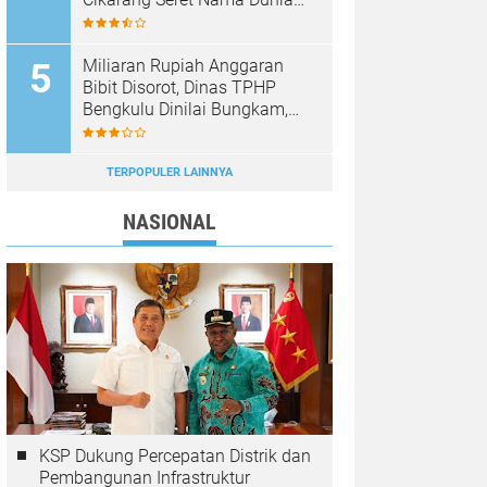
Pendidikan ke Lumpur
Skandal
Miliaran Rupiah Anggaran
Bibit Disorot, Dinas TPHP
Bengkulu Dinilai Bungkam,
LSM GERINDO Tempuh Jalur
Hukum
TERPOPULER LAINNYA
NASIONAL
KSP Dukung Percepatan Distrik dan
Pembangunan Infrastruktur