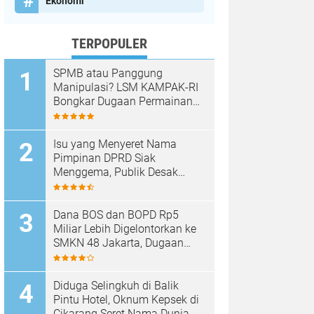
Ekonomi
TERPOPULER
SPMB atau Panggung
Manipulasi? LSM KAMPAK-RI
Bongkar Dugaan Permainan
Titik Koordinat di SMKN 1 dan
SMKN 15 Kota Bekasi
Isu yang Menyeret Nama
Pimpinan DPRD Siak
Menggema, Publik Desak
Klarifikasi Terbuka dan
Penegakan Hukum Bila Ada
Bukti
Dana BOS dan BOPD Rp5
Miliar Lebih Digelontorkan ke
SMKN 48 Jakarta, Dugaan
Tumpang Tindih Belanja dan
Selisih Anggaran Memantik
Tanda Tanya Besar
Diduga Selingkuh di Balik
Pintu Hotel, Oknum Kepsek di
Cikarang Seret Nama Dunia