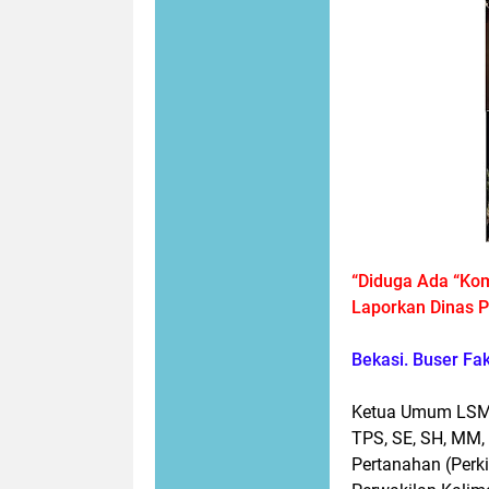
“Diduga Ada “Komp
Laporkan Dinas P
Bekasi. Buser Fa
Ketua Umum LSM 
TPS, SE, SH, MM
Pertanahan (Perk