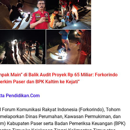
ak Main” di Balik Audit Proyek Rp 65 Miliar: Forkorindo
erkim Paser dan BPK Kaltim ke Kejati”
kta Pendidikan.Com
Forum Komunikasi Rakyat Indonesia (Forkorindo), Tohom
, melaporkan Dinas Perumahan, Kawasan Permukiman, dan
im) Kabupaten Paser serta Badan Pemeriksa Keuangan (BPK)