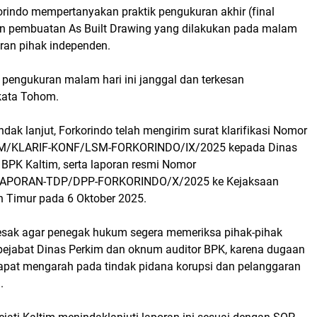
korindo mempertanyakan praktik pengukuran akhir (final
n pembuatan As Built Drawing yang dilakukan pada malam
iran pihak independen.
 pengukuran malam hari ini janggal dan terkesan
kata Tohom.
ndak lanjut, Forkorindo telah mengirim surat klarifikasi Nomor
TM/KLARIF-KONF/LSM-FORKORINDO/IX/2025 kepada Dinas
 BPK Kaltim, serta laporan resmi Nomor
LAPORAN-TDP/DPP-FORKORINDO/X/2025 ke Kejaksaan
n Timur pada 6 Oktober 2025.
sak agar penegak hukum segera memeriksa pihak-pihak
k pejabat Dinas Perkim dan oknum auditor BPK, karena dugaan
 dapat mengarah pada tindak pidana korupsi dan pelanggaran
.