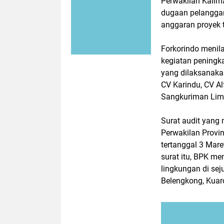
Perwakilan Kalim
dugaan pelanggar
anggaran proyek 
Forkorindo menila
kegiatan peningka
yang dilaksanaka
CV Karindu, CV Al
Sangkuriman Lim
Surat audit yang
Perwakilan Provi
tertanggal 3 Mar
surat itu, BPK me
lingkungan di sej
Belengkong, Kuaro