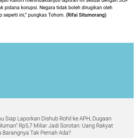
jati Kaltim menindaklanjuti laporan ini sesuai dengan SOP
 pidana korupsi. Negara tidak boleh dirugikan oleh
 seperti ini,” pungkas Tohom. (
Rifai Situmorang)
au Siap Laporkan Dishub Rohil ke APH, Dugaan
luman" Rp5,7 Miliar Jadi Sorotan: Uang Rakyat
 Barangnya Tak Pernah Ada?