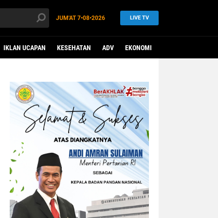
JUM'AT
7•08•2026
LIVE TV
IKLAN UCAPAN
KESEHATAN
ADV
EKONOMI
OLAHRAGA
HEA