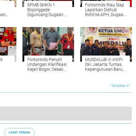
SPMB SMKN 1
Forkorindo Riau Siap
Bojonggede
Laporkan Dishub
aan
Diguncang Dugaan
Rohil ke APH, Dugaan
a
Kejanggalan Nilai,
Pengadaan "Siluman"
 Minta
Forkorindo: Jangan
Rp5,7 Miliar Jadi
ntas
Mainkan Masa Depan
Sorotan: Uang Rakyat
m
Anak Bangsa!
Menguap atau
Barangnya Tak
Pernah Ada?
96
Forkorindo Penuhi
MUSDALUB III AWPI
Undangan Klarifikasi
DKI Jakarta Tuntas,
Kejari Bogor, Desak
Kepengurusan Baru
Pengusutan Tuntas
Siap Perkuat
ak
Dugaan
Profesionalisme dan
Penyimpangan E-
Marwah Organisasi
Tampilkan
Purchasing Dinas
gede
Pendidikan
Forkorindo Bongkar Dugaan “Main Mata” Dinas Perkim Paser dan BPK Kaltim dalam Audit Proyek Rp65 Miliar
0
LIHAT SEMUA