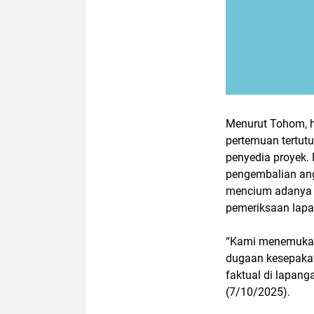
Menurut Tohom, h
pertemuan tertut
penyedia proyek. 
pengembalian ang
mencium adanya k
pemeriksaan lap
“Kami menemukan 
dugaan kesepakat
faktual di lapang
(7/10/2025).