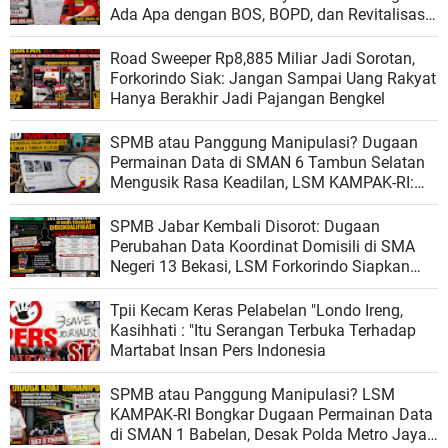
Ada Apa dengan BOS, BOPD, dan Revitalisasi
Sekolah?
Road Sweeper Rp8,885 Miliar Jadi Sorotan,
Forkorindo Siak: Jangan Sampai Uang Rakyat
Hanya Berakhir Jadi Pajangan Bengkel
SPMB atau Panggung Manipulasi? Dugaan
Permainan Data di SMAN 6 Tambun Selatan
Mengusik Rasa Keadilan, LSM KAMPAK-RI:
"Kalau Sistem Bersih, Mengapa Datanya
Berubah?"
SPMB Jabar Kembali Disorot: Dugaan
Perubahan Data Koordinat Domisili di SMA
Negeri 13 Bekasi, LSM Forkorindo Siapkan
Laporan ke Polisi
Tpii Kecam Keras Pelabelan "Londo Ireng,
Kasihhati : "Itu Serangan Terbuka Terhadap
Martabat Insan Pers Indonesia
SPMB atau Panggung Manipulasi? LSM
KAMPAK-RI Bongkar Dugaan Permainan Data
di SMAN 1 Babelan, Desak Polda Metro Jaya