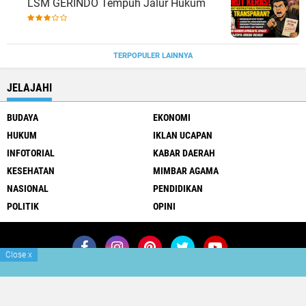
LSM GERINDO Tempuh Jalur Hukum
TERPOPULER LAINNYA
JELAJAHI
BUDAYA
EKONOMI
HUKUM
IKLAN UCAPAN
INFOTORIAL
KABAR DAERAH
KESEHATAN
MIMBAR AGAMA
NASIONAL
PENDIDIKAN
POLITIK
OPINI
Close
x
Redaksi
Kontak
Iklan
Media Siber
Youtube
Copyright ©
2026 Buser Fakta Pendidikan
Premium
By