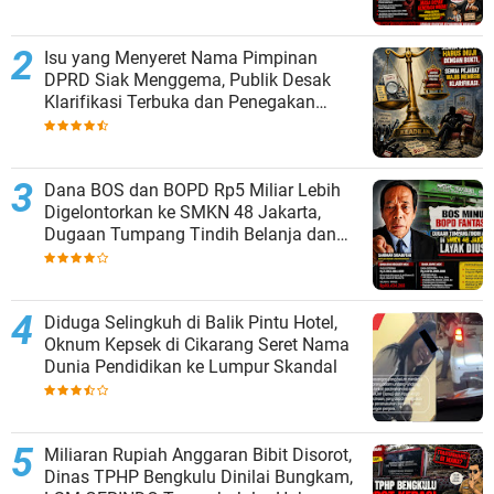
Isu yang Menyeret Nama Pimpinan
DPRD Siak Menggema, Publik Desak
Klarifikasi Terbuka dan Penegakan
Hukum Bila Ada Bukti
Dana BOS dan BOPD Rp5 Miliar Lebih
Digelontorkan ke SMKN 48 Jakarta,
Dugaan Tumpang Tindih Belanja dan
Selisih Anggaran Memantik Tanda
Tanya Besar
Diduga Selingkuh di Balik Pintu Hotel,
Oknum Kepsek di Cikarang Seret Nama
Dunia Pendidikan ke Lumpur Skandal
Miliaran Rupiah Anggaran Bibit Disorot,
Dinas TPHP Bengkulu Dinilai Bungkam,