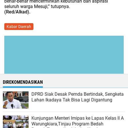
benar-benar mencerminkan kebutuhan dan aspirasi
seluruh warga Mesuji,” tutupnya.
(Red/Alkad).
Kabar Daerah
DIREKOMENDASIKAN
DPRD Siak Desak Pemda Bertindak, Sengketa
Lahan Ikadaya Tak Bisa Lagi Digantung
Kunjungan Menteri Imipas ke Lapas Kelas II A
Warungkiara,Tinjau Program Bedah