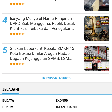
Isu yang Menyeret Nama Pimpinan
DPRD Siak Menggema, Publik Desak
Klarifikasi Terbuka dan Penegakan
Hukum Bila Ada Bukti
Silakan Laporkan!" Kepala SMKN 15
Kota Bekasi Dinilai Arogan Hadapi
Dugaan Kejanggalan SPMB, LSM
KAMPAK-RI: Jangan Blokir Pertanyaan,
Buka Saja Seluruh Datanya!
TERPOPULER LAINNYA
JELAJAHI
BUDAYA
EKONOMI
HUKUM
IKLAN UCAPAN