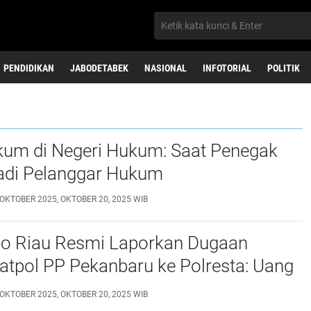
PENDIDIKAN
JABODETABEK
NASIONAL
INFOTORIAL
POLITIK
ukum di Negeri Hukum: Saat Penegak
di Pelanggar Hukum
 OKTOBER 2025, OKTOBER 20, 2025 WIB
do Riau Resmi Laporkan Dugaan
atpol PP Pekanbaru ke Polresta: Uang
ngan Dihisap Pejabat Nakal
 OKTOBER 2025, OKTOBER 20, 2025 WIB