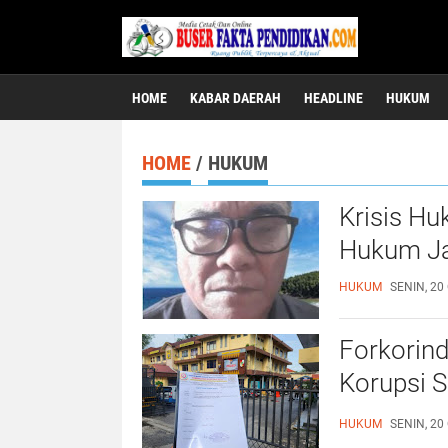
HOME
KABAR DAERAH
HEADLINE
HUKUM
HOME
/
HUKUM
Krisis H
Hukum Ja
HUKUM
SENIN, 20
Forkorin
Korupsi S
Rakyat Ja
HUKUM
SENIN, 20