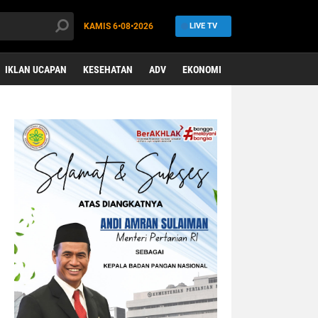
KAMIS
6•08•2026
LIVE TV
IKLAN UCAPAN
KESEHATAN
ADV
EKONOMI
OLAHRAGA
HEA