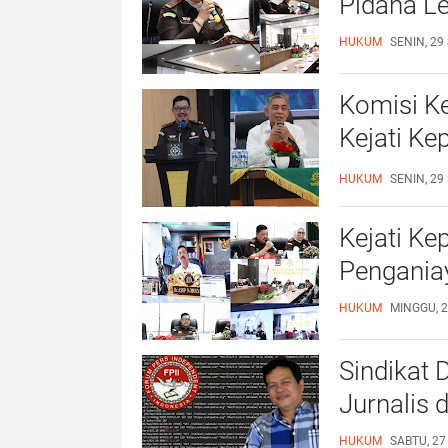
Pidana Le
HUKUM
SENIN, 29
Komisi K
Kejati Ke
Kepercay
HUKUM
SENIN, 29
Kejati Ke
Penganiay
HUKUM
MINGGU, 2
Sindikat
Jurnalis 
HUKUM
SABTU, 27