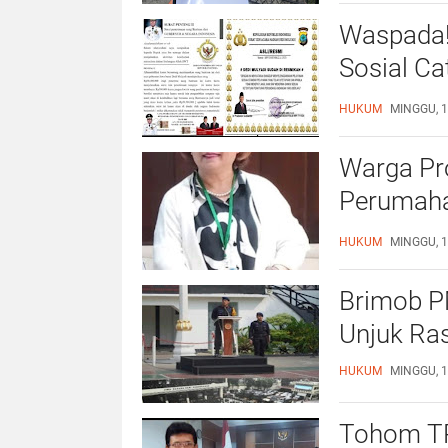
Waspada!
Sosial Ca
Jadi Sas
HUKUM
MINGGU, 1
Warga Pro
Perumaha
Dinilai T
HUKUM
MINGGU, 1
Brimob P
Unjuk Ras
HUKUM
MINGGU, 1
Tohom TP