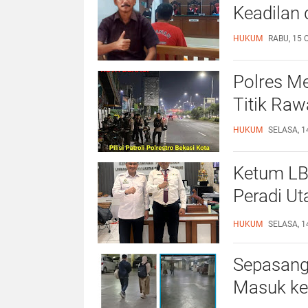
Keadilan 
HUKUM
RABU, 15 
Polres Me
Titik Raw
HUKUM
SELASA, 1
Ketum LB
Peradi Ut
Lapas Kel
HUKUM
SELASA, 1
Sepasang
Masuk ke