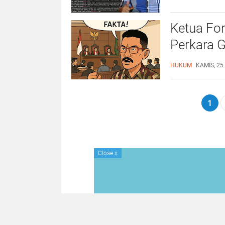
Ketua For
Perkara 
Menguatk
HUKUM
KAMIS, 25
1
Close
x
JELAJAHI