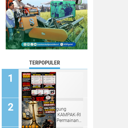
TERPOPULER
SPMB atau Panggung
Manipulasi? LSM KAMPAK-RI
Bongkar Dugaan Permainan
Titik Koordinat di SMKN 1 dan