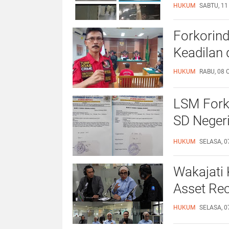
Birahinya
HUKUM
SABTU, 11
Forkorin
Keadilan 
HUKUM
RABU, 08 
LSM Fork
SD Negeri
Penegak
HUKUM
SELASA, 0
Wakajati 
Asset Re
HUKUM
SELASA, 0