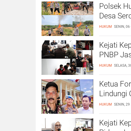
Polsek Hu
Desa Ser
HUKUM
SENIN, 06
Kejati Ke
PNBP Jas
HUKUM
SELASA, 3
Ketua For
Lindungi 
HUKUM
SENIN, 29
Kejati Ke