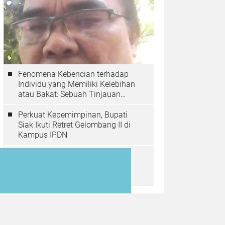
Fenomena Kebencian terhadap
Individu yang Memiliki Kelebihan
atau Bakat: Sebuah Tinjauan
Psikologis
Perkuat Kepemimpinan, Bupati
Siak Ikuti Retret Gelombang II di
Kampus IPDN
Siak Run 2025: Perpaduan
Olahraga, Promosi Wisata, dan
Geliat Ekonomi Lokal